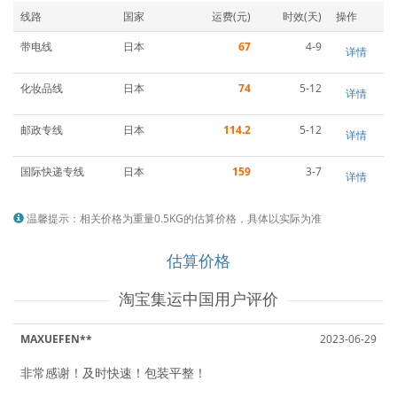
线路
国家
运费(元)
时效(天)
操作
带电线
日本
67
4-9
详情
化妆品线
日本
74
5-12
详情
邮政专线
日本
114.2
5-12
详情
国际快递专线
日本
159
3-7
详情
温馨提示：相关价格为重量0.5KG的估算价格，具体以实际为准
估算价格
淘宝集运中国用户评价
MAXUEFEN**
2023-06-29
非常感谢！及时快速！包装平整！