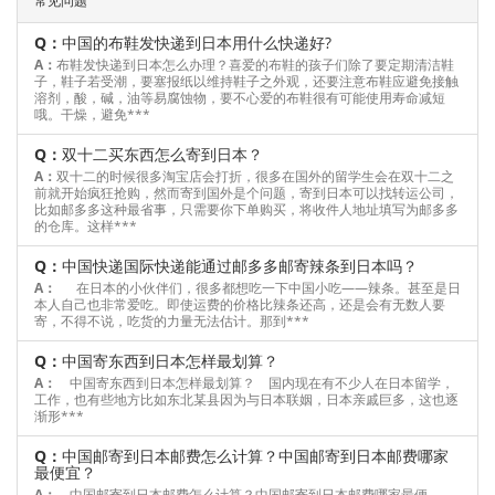
常见问题
Q：
中国的布鞋发快递到日本用什么快递好?
A：
布鞋发快递到日本怎么办理？喜爱的布鞋的孩子们除了要定期清洁鞋
子，鞋子若受潮，要塞报纸以维持鞋子之外观，还要注意布鞋应避免接触
溶剂，酸，碱，油等易腐蚀物，要不心爱的布鞋很有可能使用寿命减短
哦。干燥，避免***
Q：
双十二买东西怎么寄到日本？
A：
双十二的时候很多淘宝店会打折，很多在国外的留学生会在双十二之
前就开始疯狂抢购，然而寄到国外是个问题，寄到日本可以找转运公司，
比如邮多多这种最省事，只需要你下单购买，将收件人地址填写为邮多多
的仓库。这样***
Q：
中国快递国际快递能通过邮多多邮寄辣条到日本吗？
A：
在日本的小伙伴们，很多都想吃一下中国小吃——辣条。甚至是日
本人自己也非常爱吃。即使运费的价格比辣条还高，还是会有无数人要
寄，不得不说，吃货的力量无法估计。那到***
Q：
中国寄东西到日本怎样最划算？
A：
中国寄东西到日本怎样最划算？ 国内现在有不少人在日本留学，
工作，也有些地方比如东北某县因为与日本联姻，日本亲戚巨多，这也逐
渐形***
Q：
中国邮寄到日本邮费怎么计算？中国邮寄到日本邮费哪家
最便宜？
A：
中国邮寄到日本邮费怎么计算？中国邮寄到日本邮费哪家最便