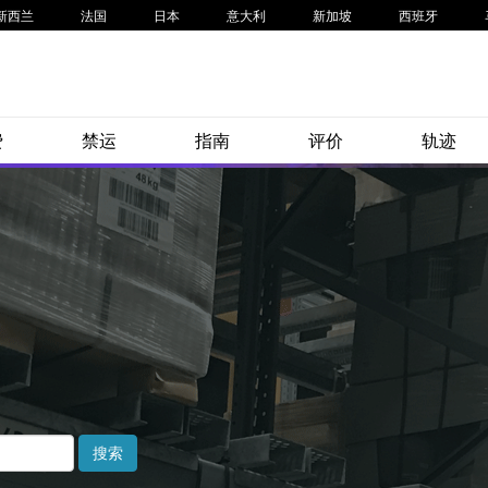
新西兰
法国
日本
意大利
新加坡
西班牙
费
禁运
指南
评价
轨迹