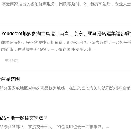
，享受商家推出的各项优惠服务，网购零延时。2、包裹寄达后，专业人士为
Youdotdot邮多多淘宝集运、当当、京东、亚马逊转运集运步
想转运海外，好不容易找到邮多多，但怎么用？小编告诉您，三步轻松
内仓库，在系统中做预报；三．保存国外收件人地...
265473
运商品范围
部分国家或地区对特殊商品较为敏感，在进入当地海关时被罚没概率会稍大，
商品不能一起提交寄送？
品涉及到邮限，在提交全部商品的包裹时也会一并被限制。...