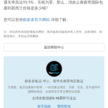
通关率高达99.9%，关税为零。那么，消炎止痛膏寄国际包
裹到新西兰价格是多少呢?
您可以登录
邮多多官方网站
详细了解。
注：本站所有资源皆搜集自网络，相关版权归版权持有人所有，如有侵权，请
联络我们，本站会尽快删除。
返回帮助中心
邮多多集运-华人、留学生推荐淘宝集运
方便面、食品包裹集中邮寄，一站式集运淘宝、天猫、京东、亚马逊等中
国网站商品，合箱寄送尽享运费折扣优惠
全球多数国家
5-10天
即可送达
新手指南
费用查询