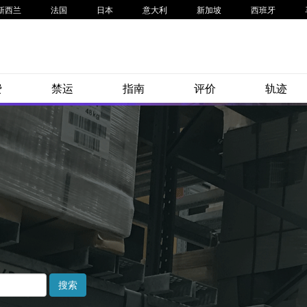
新西兰
法国
日本
意大利
新加坡
西班牙
费
禁运
指南
评价
轨迹