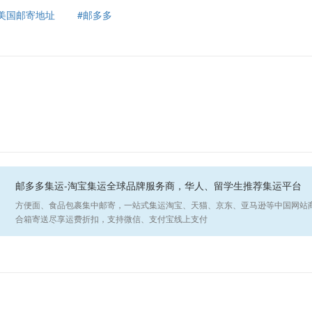
#美国邮寄地址
#邮多多
邮多多集运-淘宝集运全球品牌服务商，华人、留学生推荐集运平台
方便面、食品包裹集中邮寄，一站式集运淘宝、天猫、京东、亚马逊等中国网站
合箱寄送尽享运费折扣，支持微信、支付宝线上支付