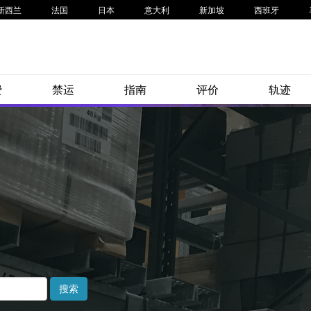
新西兰
法国
日本
意大利
新加坡
西班牙
费
禁运
指南
评价
轨迹