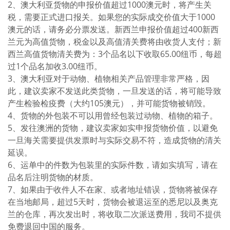
2、澳大利亚货物的申报价值超过1000澳元时，将产生关
税，需要正式进口报关。如果您的实际成交价值大于1000
澳元的话，请务必分票发送。新西兰申报价值超过400新西
兰元为高值货物，税金以及高值清关费将由收货人支付；新
西兰高值货物清关费为：3个品名以下收取65.00纽币，每超
过1个品名加收3.00纽币。
3、澳大利亚对于动物、植物相关产品管理非常严格，因
此，建议卖家不发送此类货物，一旦发送的话，将可能导致
产生检验检疫费（大约105澳元），并可能货物被销毁。
4、货物的外包装不可以用曾经包装过动物、植物的箱子。
5、发往澳洲的货物，建议卖家如实申报货物价值，以避免
一旦海关需要提供发票时与实际交易不符，造成货物的清关
延误。
6、运单中的件数为包装里的实际件数，请如实填写，请在
品名后注明货物的材质。
7、如果由于收件人不在家、或者地址错误，货物将被保存
在当地邮局，超过5天时，货物会被退运至的悉尼以及奥克
兰的仓库，再次发出时，将收取二次派送费用，我司不提供
免费退回中国的服务。