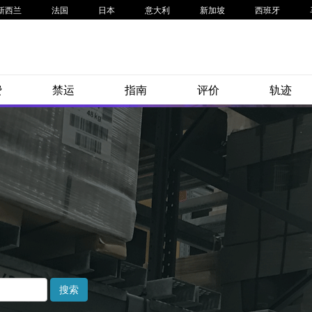
新西兰
法国
日本
意大利
新加坡
西班牙
费
禁运
指南
评价
轨迹