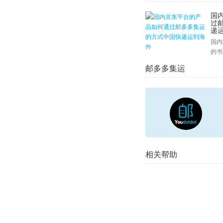
国
过
递
国内
的书
邮多多集运
相关帮助