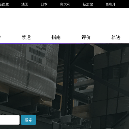
新西兰
法国
日本
意大利
新加坡
西班牙
费
禁运
指南
评价
轨迹