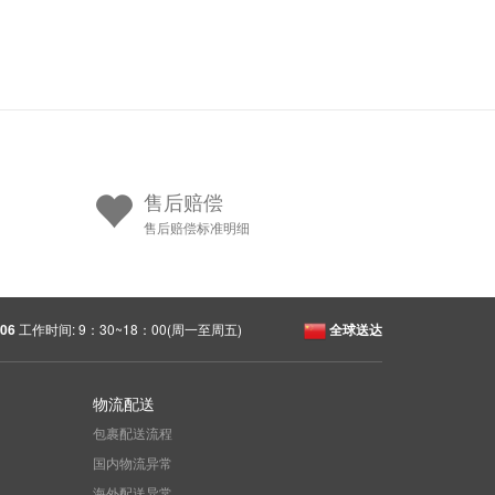
售后赔偿
售后赔偿标准明细
06
工作时间: 9：30~18：00(周一至周五)
全球送达
物流配送
包裹配送流程
国内物流异常
海外配送异常